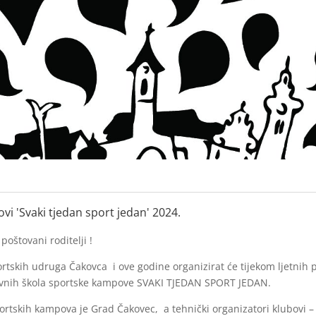
vi 'Svaki tjedan sport jedan' 2024.
poštovani roditelji !
rtskih udruga Čakovca i ove godine organizirat će tijekom ljetnih 
vnih škola sportske kampove SVAKI TJEDAN SPORT JEDAN.
portskih kampova je Grad Čakovec, a tehnički organizatori klubovi 