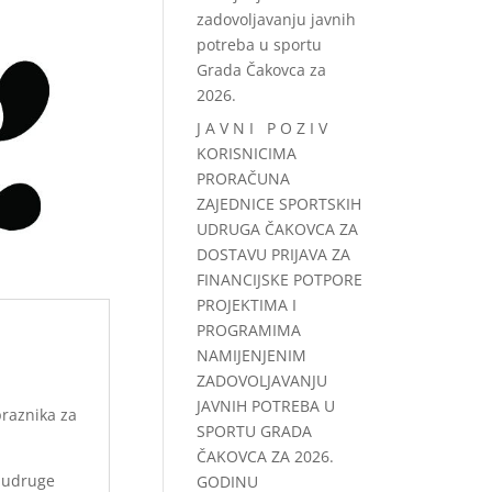
zadovoljavanju javnih
potreba u sportu
Grada Čakovca za
2026.
J A V N I P O Z I V
KORISNICIMA
PRORAČUNA
ZAJEDNICE SPORTSKIH
UDRUGA ČAKOVCA ZA
DOSTAVU PRIJAVA ZA
FINANCIJSKE POTPORE
PROJEKTIMA I
PROGRAMIMA
NAMIJENJENIM
ZADOVOLJAVANJU
JAVNIH POTREBA U
praznika za
SPORTU GRADA
ČAKOVCA ZA 2026.
– udruge
GODINU