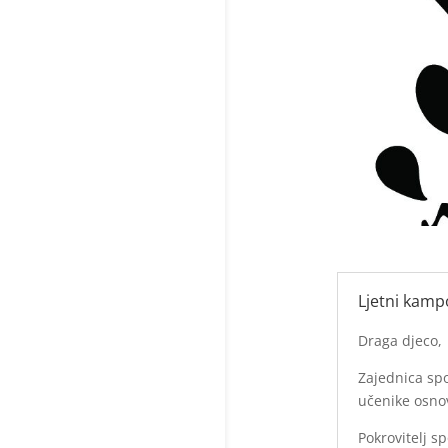
Ljetni kampo
Draga djeco, 
Zajednica spo
učenike osno
Pokrovitelj s