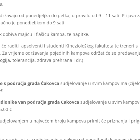
a.
ržavaju od ponedjeljka do petka, u pravilu od 9 – 11 sati. Prijava z
ačno je ponedjeljkom do 9 sati.
k dobiva majicu i flašicu kampa, te napitke.
e raditi apsolventi i studenti Kineziološkog fakulteta te treneri s
m. Za vrijeme održavanja pojedinih kampova održat će se predavanj
gija, tolerancija, zdrava prehrana i dr.)
ke s područja grada Čakovca
sudjelovanje u svim kampovima (cijelo 
 €
sudionike van područja grada Čakovca
sudjelovanje u svim kampovi
25,00 €
 sudjelovanjem u najvećem broju kampova primit će priznanja i pri
zainteresirani za sudjelovanje u nekom od ponuđenih kampova ispu