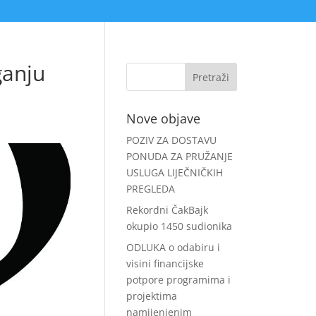
ganju
Nove objave
POZIV ZA DOSTAVU
PONUDA ZA PRUŽANJE
USLUGA LIJEČNIČKIH
PREGLEDA
Rekordni ČakBajk
okupio 1450 sudionika
ODLUKA o odabiru i
visini financijske
potpore programima i
projektima
namijenjenim