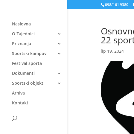
098/161 9380
Naslovna
Osnovno
O Zajednici
22 spor
Priznanja
lip 19, 2024
Sportski kampovi
Festival sporta
Dokumenti
Sportski objekti
Arhiva
Kontakt