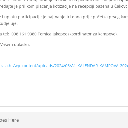
predajte je prilikom plaćanja kotizacije na recepciji bazena u Čakovc
e i uplatu participacije je najmanje tri dana prije početka prvog k
sudjeluje.
a tel: 098 161 9380 Tomica Jakopec (koordinator za kampove).
Vašem dolasku.
kovca.hr/wp-content/uploads/2024/06/A1-KALENDAR-KAMPOVA-202
Goes Here