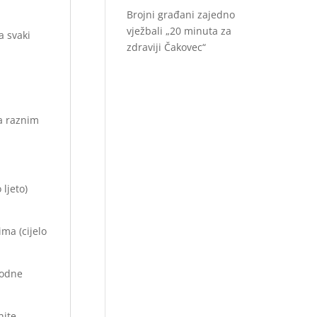
Brojni građani zajedno
vježbali „20 minuta za
a svaki
zdraviji Čakovec“
a raznim
ljeto)
ma (cijelo
godne
nite