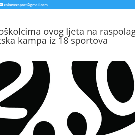
cakovecsport@gmail.com
školcima ovog ljeta na raspola
tska kampa iz 18 sportova