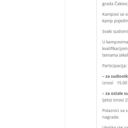
grada Čakovc
Kampovi se od
kamp pojedin
Svaki sudioni
U kampovima ć
kvalifikacijo
temama (ekolo
Participacija:
– za sudioni
iznosi 15,00
– za ostale 
ljeto) iznosi 
Polaznici sa
nagrade.
Ukoliko ste 