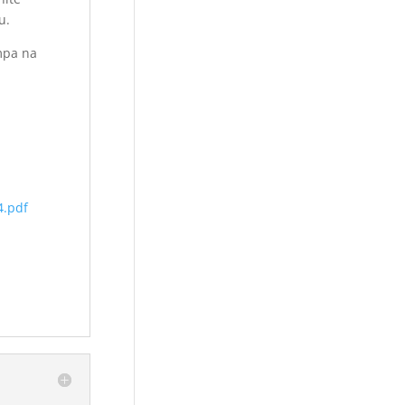
u.
ampa na
4.pdf